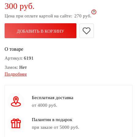
300 руб.
дома
Цена при оплате картой на сайте:
270 руб.
Белье
и
колготки
ДОБАВИТЬ В КОРЗИНУ
Одежда
О товаре
для
пляжа
Артикул:
6191
Замок:
Нет
Новинки
Подробнее
Диаметр:
8см
Высота:
4.5см
Вес:
34гр
Бесплатная доставка
Камень:
Дерево
от 4000 руб.
Цвет:
Белый, Желтый, Зеленый, Золотой, Синий, Черный
Палантин в подарок
при заказе от 5000 руб.