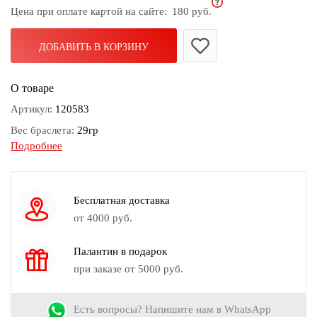
Цена при оплате картой на сайте:
180 руб.
дома
Белье
ДОБАВИТЬ В КОРЗИНУ
и
колготки
О товаре
Одежда
Артикул:
120583
для
Вес браслета:
29гр
пляжа
Подробнее
Длина браслета:
15 см (резинка)
Новинки
Замок браслета:
На резинке
Камень:
Агат
Бесплатная доставка
Цвет:
Черный
от 4000 руб.
Палантин в подарок
при заказе от 5000 руб.
Есть вопросы? Напишите нам в WhatsApp