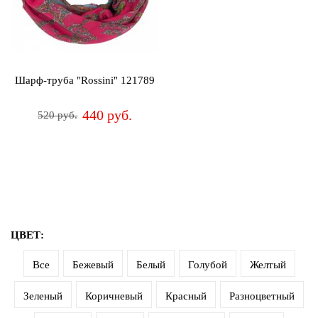
Джемперы
Брошки
Зажимы
Жакеты
для
Комплекты
платков
Жилеты
украшений
Распродажа
Шарф-труба "Rossini" 121789
Кардиганы
Шкатулки
Новинки
440 руб.
520 руб.
Костюмы
Заколки
Платья
Авторские
украшения
Топы
и
Распродажа
футболки
Новинки
ЦВЕТ:
Туники
Все
Бежевый
Белый
Голубой
Желтый
Юбки
Зеленый
Коричневый
Красный
Разноцветный
Одежда
для