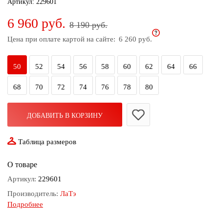
Артикул:
229601
дома
6 960 руб.
8 190 руб.
Белье
и
Цена при оплате картой на сайте:
6 260 руб.
колготки
50
52
54
56
58
60
62
64
66
Одежда
для
68
70
72
74
76
78
80
пляжа
Новинки
ДОБАВИТЬ В КОРЗИНУ
Таблица размеров
О товаре
Артикул:
229601
Производитель:
ЛаТэ
Подробнее
Состав:
80% вискоза; 20% полиэстер