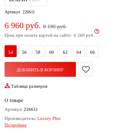
дома
Артикул:
226611
Белье
6 960 руб.
и
8 190 руб.
колготки
Цена при оплате картой на сайте:
6 260 руб.
Одежда
для
54
56
58
60
62
64
66
пляжа
Новинки
ДОБАВИТЬ В КОРЗИНУ
Таблица размеров
О товаре
Артикул:
226611
Производитель:
Luxury Plus
Подробнее
Состав:
65%Хлопок 30%ПЭ 5%Спандекс