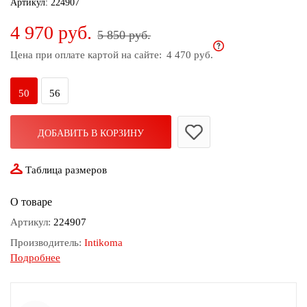
Артикул:
224907
дома
4 970 руб.
5 850 руб.
Белье
и
Цена при оплате картой на сайте:
4 470 руб.
колготки
50
56
Одежда
для
пляжа
ДОБАВИТЬ В КОРЗИНУ
Новинки
Таблица размеров
О товаре
Артикул:
224907
Производитель:
Intikoma
Подробнее
Состав:
65% Вискоза 10% Лайкра 25% Нейлон
Узор:
Абстракция
Сезон:
Демисезон