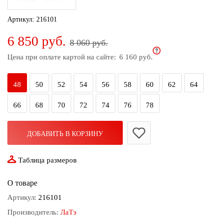
дома
Артикул:
216101
Белье
6 850 руб.
и
8 060 руб.
колготки
Цена при оплате картой на сайте:
6 160 руб.
Одежда
для
48
50
52
54
56
58
60
62
64
пляжа
66
68
70
72
74
76
78
Новинки
ДОБАВИТЬ В КОРЗИНУ
Таблица размеров
О товаре
Артикул:
216101
Производитель:
ЛаТэ