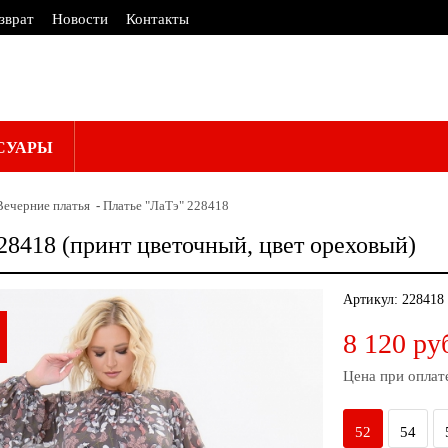
зврат
Новости
Контакты
СУАРЫ
Вечерние платья
Платье "ЛаТэ" 228418
28418 (принт цветочный, цвет ореховый)
Артикул:
228418
8 120 ру
Цена при оплат
52
54