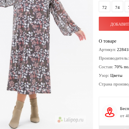
72
74
ДОБАВИТ
О товаре
Артикул:
22841
Производитель
Состав:
70% пол
Узор:
Цветы
Страна произво
Бесп
от 4