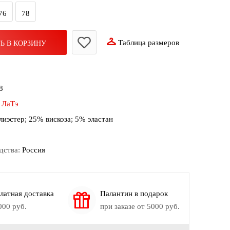
76
78
Таблица размеров
Ь В КОРЗИНУ
8
:
ЛаТэ
иэстер; 25% вискоза; 5% эластан
дства:
Россия
латная доставка
Палантин в подарок
000 руб.
при заказе от 5000 руб.