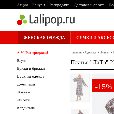
Акции
Бонусы
Распродажа
Доставка и оплата
Во
ЖЕНСКАЯ ОДЕЖДА
СУМКИ И АКСЕС
Главная
Одежда
Платья
⚡️ % Распродажа!
Блузки
Платье "ЛаТэ" 2
Брюки и бриджи
Верхняя одежда
Джемперы
-15%
Жакеты
Жилеты
Кардиганы