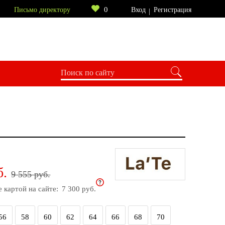
0
Письмо директору
Вход
Регистрация
б.
9 555 руб.
е картой на сайте:
7 300 руб.
56
58
60
62
64
66
68
70