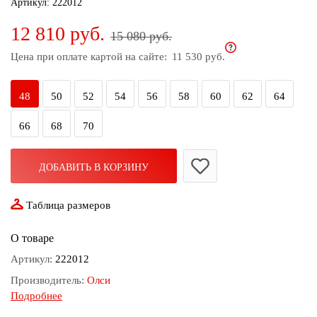
Артикул:
222012
дома
12 810 руб.
15 080 руб.
Белье
и
Цена при оплате картой на сайте:
11 530 руб.
колготки
48
50
52
54
56
58
60
62
64
Одежда
для
66
68
70
пляжа
Новинки
ДОБАВИТЬ В КОРЗИНУ
Таблица размеров
О товаре
Артикул:
222012
Производитель:
Олси
Подробнее
Состав:
95% шерсть; 5% эластан