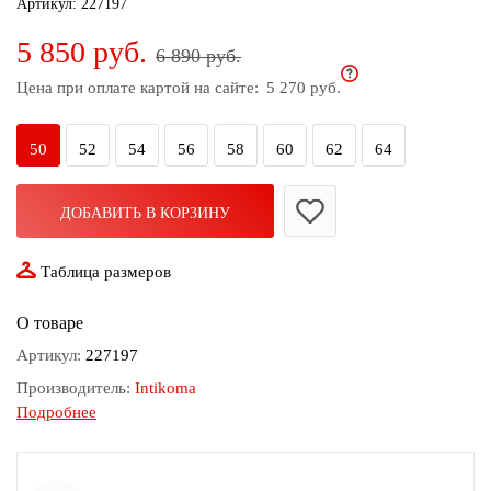
Артикул:
227197
дома
5 850 руб.
6 890 руб.
Белье
и
Цена при оплате картой на сайте:
5 270 руб.
колготки
50
52
54
56
58
60
62
64
Одежда
для
пляжа
ДОБАВИТЬ В КОРЗИНУ
Новинки
Таблица размеров
О товаре
Артикул:
227197
Производитель:
Intikoma
Подробнее
Состав:
100% Полиэстер
Узор:
Однотонный
Страна производства:
Россия