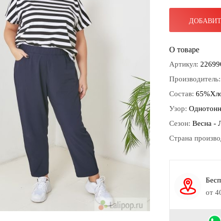
ДОБАВИТ
О товаре
Артикул:
22699
Производитель
Состав:
65%Хло
Узор:
Однотон
Сезон:
Весна - 
Страна произво
Бесп
от 4