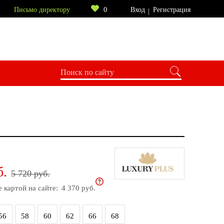
0
Письмо директору
Вход
Регистрация
б.
5 720 руб.
е картой на сайте:
4 370 руб.
56
58
60
62
66
68