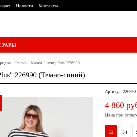
зврат
Новости
Контакты
СУАРЫ
бриджи
Брюки
Брюки "Luxury Plus" 226990
lus" 226990 (Темно-синий)
Артикул:
226990
4 860 ру
Цена при оплат
52
54