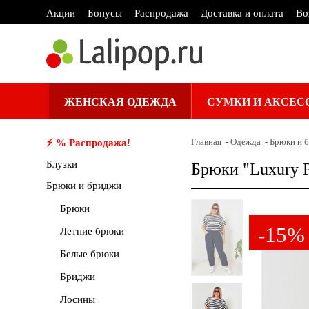
Акции
Бонусы
Распродажа
Доставка и оплата
Во
ЖЕНСКАЯ ОДЕЖДА
СУМКИ И АКСЕС
Главная
Одежда
Брюки и 
⚡️ % Распродажа!
Блузки
Брюки "Luxury P
Брюки и бриджи
Брюки
-15%
Летние брюки
Белые брюки
Бриджи
Лосины