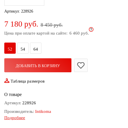
дома
Артикул:
228926
Белье
7 180 руб.
и
8 450 руб.
колготки
Цена при оплате картой на сайте:
6 460 руб.
Одежда
для
52
54
64
пляжа
Новинки
ДОБАВИТЬ В КОРЗИНУ
Таблица размеров
О товаре
Артикул:
228926
Производитель:
Intikoma
Подробнее
Состав:
100% Вискоза