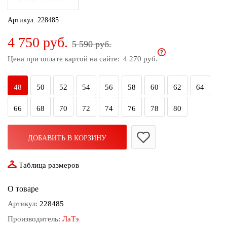
дома
Артикул:
228485
Белье
4 750 руб.
и
5 590 руб.
колготки
Цена при оплате картой на сайте:
4 270 руб.
Одежда
для
48
50
52
54
56
58
60
62
64
пляжа
66
68
70
72
74
76
78
80
Новинки
ДОБАВИТЬ В КОРЗИНУ
Таблица размеров
О товаре
Артикул:
228485
Производитель:
ЛаТэ