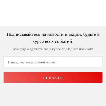
Джемперы
Брошки
Зажимы
Жакеты
для
Комплекты
платков
Жилеты
украшений
Распродажа
Кардиганы
Шкатулки
Подписывайтесь на новости и акции, будьте в
Новинки
Костюмы
Заколки
курсе всех событий!
Мы будем держать вас в курсе последних новинок!
Платья
Авторские
украшения
Топы
и
Распродажа
футболки
Новинки
Туники
Юбки
Одежда
для