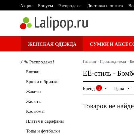
Акции
Бонусы
Распродажа
Доставка и оплата
Во
ЖЕНСКАЯ ОДЕЖДА
СУМКИ И АКСЕС
Главная
Производители
Б
⚡️ % Распродажа!
Блузки
ЕЁ-стиль - Бом
Брюки и бриджи
Бренд
1
Цена
Жакеты
Жилеты
Товаров не найд
Костюмы
Л
Платья и сарафаны
Топы и футболки