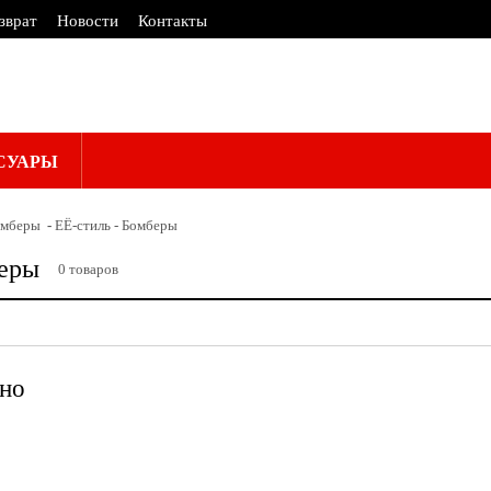
зврат
Новости
Контакты
СУАРЫ
омберы
ЕЁ-стиль - Бомберы
беры
0
товаров
—
ено
ПРИМЕНИТЬ
СБРОСИТЬ
юбая
до 2000
2000-4000
от 4000
ПРИМЕНИТЬ
СБРОСИТЬ