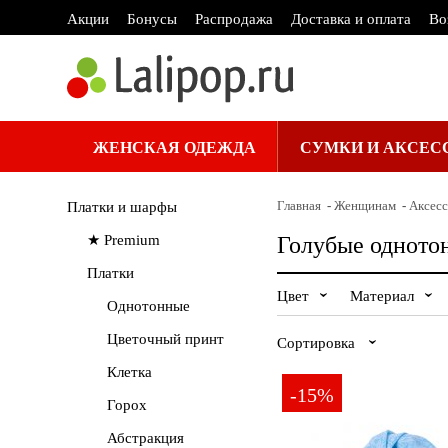
Акции
Бонусы
Распродажа
Доставка и оплата
Во
ЖЕНСКАЯ ОДЕЖДА
СУМКИ И АКСЕС
Главная
Женщинам
Аксес
Платки и шарфы
★ Premium
Голубые одното
Платки
Цвет
Материал
Однотонные
Бежевый
Акрил
Цветочный принт
Сортировка
Розовый
Клетка
ПРИМЕ
-15%
Сначала
Горох
дешевле
Абстракция