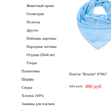
Животный принт
Сначала
дороже
Геометрия
Полоска
Новинки
Другое
Пейзажи, картины
Народные мотивы
Огурцы (Пейсли)
Узоры
Палантины
Платок "Rossini" 87867
Шарфы
490 руб.
585 руб.
Снуды
Хлопок 100%
Зажимы для платков