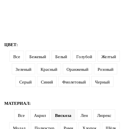
ЦВЕТ:
Все
Бежевый
Белый
Голубой
Желтый
Зеленый
Красный
Оранжевый
Розовый
Серый
Синий
Фиолетовый
Черный
МАТЕРИАЛ:
Все
Акрил
Вискоза
Лен
Люрекс
Модал
Полиэстер
Рами
Хлопок
Шёлк