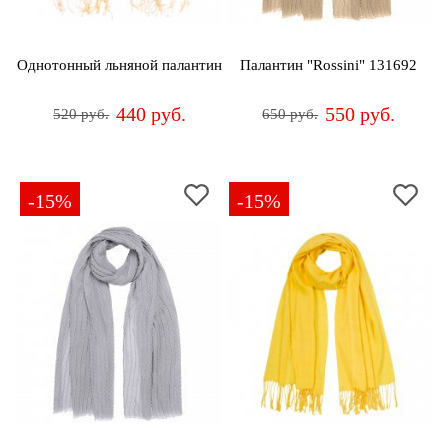
дома
Белье
Однотонный льняной палантин
Палантин "Rossini" 131692
и
колготки
440 руб.
550 руб.
520 руб.
650 руб.
Одежда
для
пляжа
-15%
-15%
Новинки