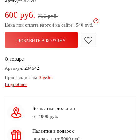
Артикул:
204642
дома
600 руб.
715 руб.
Белье
и
Цена при оплате картой на сайте:
540 руб.
колготки
ДОБАВИТЬ В КОРЗИНУ
Одежда
для
пляжа
О товаре
Артикул:
204642
Новинки
Производитель:
Rossini
Подробнее
Состав:
65% хлопок, 20% полиэстер, 15% модал
Размер:
75х180+2х4
Принт:
K47
Бесплатная доставка
Бренд:
Rossini
от 4000 руб.
Сезон:
Весна-лето
Палантин в подарок
Коллекция:
Весна-Лето 2018
при заказе от 5000 руб.