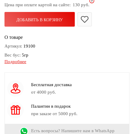
Цена при оплате картой на сайте:
130 руб.
дома
Белье
ДОБАВИТЬ В КОРЗИНУ
и
колготки
О товаре
Одежда
Артикул:
19100
для
Вес бус:
5гр
пляжа
Подробнее
Замок бус:
На резинке
Новинки
Камень:
Дерево
Цвет:
Бежевый, Желтый
Бесплатная доставка
от 4000 руб.
Палантин в подарок
при заказе от 5000 руб.
Есть вопросы? Напишите нам в WhatsApp