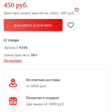
450 руб.
дома
Цена при оплате картой на сайте:
400 руб.
Белье
и
колготки
ДОБАВИТЬ В КОРЗИНУ
Одежда
О товаре
для
пляжа
Артикул:
6166
Замок браслета:
Нет
Новинки
Подробнее
Вес бус:
30гр
Камень:
Агат, Бисер, Коралл, Стекло
Цвет:
Зеленый, Золотой, Красный
Бесплатная доставка
от 4000 руб.
Палантин в подарок
при заказе от 5000 руб.