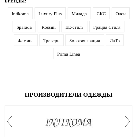
Джемперы
БРЕНДЫ:
Брошки
Зажимы
Жакеты
для
Intikoma
Luxury Plus
Милада
СКС
Олси
Комплекты
платков
Жилеты
украшений
Sparada
Rossini
ЕЁ-стиль
Грация Стиля
Распродажа
Кардиганы
Шкатулки
Фемина
Тревери
Золотая грация
ЛаТэ
Новинки
Костюмы
Заколки
Prima Linea
Платья
Авторские
украшения
Топы
и
Распродажа
футболки
ПРОИЗВОДИТЕЛИ ОДЕЖДЫ
Новинки
Туники
Юбки
Одежда
для