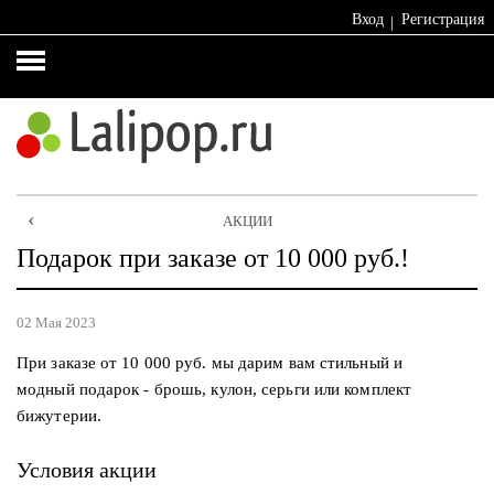
Вход
Регистрация
Женская
Каталог
Каталог
Каталог
одежда
сумок
бижутерии
платков
⚡️
Браслеты
★
%
Premium
ГЛАВНАЯ
АКЦИИ
Распродажа!
Бусы
Подарок при заказе от 10 000 руб.!
и
Платки
Блузки
колье
Палантины
02 Мая 2023
Брюки
Кулоны
и
и
Шарфы
При заказе от 10 000 руб. мы дарим вам стильный и
бриджи
подвески
модный подарок - брошь, кулон, серьги или комплект
Снуды
бижутерии.
Верхняя
Серьги
одежда
Хлопок
Условия акции
Кольца
100%