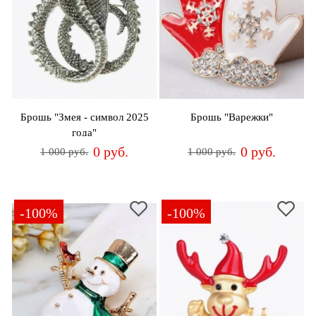
дома
Белье
и
колготки
Одежда
для
Брошь "Змея - символ 2025
Брошь "Варежки"
пляжа
года"
0 руб.
0 руб.
1 000 руб.
1 000 руб.
Новинки
-100%
-100%