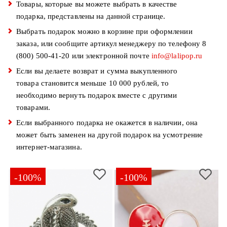
Джемперы
Товары, которые вы можете выбрать в качестве
Брошки
Зажимы
подарка, представлены на данной странице.
Жакеты
для
Выбрать подарок можно в корзине при оформлении
Комплекты
платков
заказа, или сообщите артикул менеджеру по телефону 8
Жилеты
украшений
Распродажа
(800) 500-41-20 или электронной почте
info@lalipop.ru
Кардиганы
Шкатулки
Если вы делаете возврат и сумма выкупленного
Новинки
товара становится меньше 10 000 рублей, то
Костюмы
Заколки
необходимо вернуть подарок вместе с другими
товарами.
Платья
Авторские
украшения
Если выбранного подарка не окажется в наличии, она
Топы
может быть заменен на другой подарок на усмотрение
и
Распродажа
интернет-магазина.
футболки
Новинки
Туники
-100%
-100%
Юбки
Одежда
для