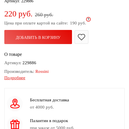
Артикул:
229886
дома
220 руб.
260 руб.
Белье
и
Цена при оплате картой на сайте:
190 руб.
колготки
ДОБАВИТЬ В КОРЗИНУ
Одежда
для
пляжа
О товаре
Артикул:
229886
Новинки
Производитель:
Rossini
Подробнее
Состав:
100% хлопок
Размер:
55х55
Принт:
N-2(1)
Бесплатная доставка
Бренд:
Rossini
от 4000 руб.
Коллекция:
Весна-Лето 2022г.
Палантин в подарок
Сезон:
Всесезонный
при заказе от 5000 руб.