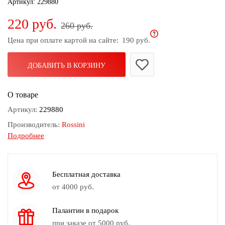
Артикул:
229880
дома
220 руб.
260 руб.
Белье
и
Цена при оплате картой на сайте:
190 руб.
колготки
ДОБАВИТЬ В КОРЗИНУ
Одежда
для
пляжа
О товаре
Артикул:
229880
Новинки
Производитель:
Rossini
Подробнее
Состав:
100% хлопок
Размер:
55х55
Принт:
14-4
Бесплатная доставка
Бренд:
Rossini
от 4000 руб.
Коллекция:
Весна-Лето 2022г.
Палантин в подарок
Сезон:
Всесезонный
при заказе от 5000 руб.